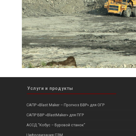
Услуги и продукты
САПР «Blast Maker – Прогноз БВР» для ОГР
САПР БВР «BlastMaker» для ПГР
АССД “Кобус – Буровой станок”
Цифровизация СЗМ