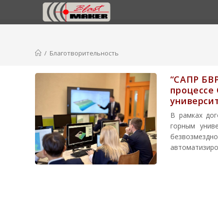
Перейти
к
содержимому
/
Благотворительность
“САПР БВР
процессе 
универси
В рамках дог
горным унив
безвозмезд
автоматизиро