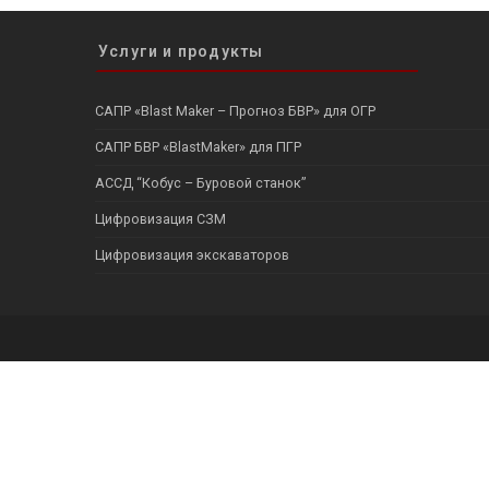
Услуги и продукты
САПР «Blast Maker – Прогноз БВР» для ОГР
САПР БВР «BlastMaker» для ПГР
АССД “Кобус – Буровой станок”
Цифровизация СЗМ
Цифровизация экскаваторов