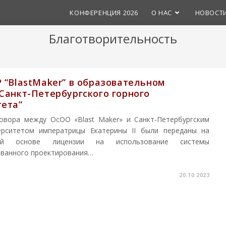
КОНФЕРЕНЦИЯ 2026
О НАС
НОВОСТ
Благотворительность
 “BlastMaker” в образовательном
Санкт-Петербургского горного
тета”
овора между ОсОО «Blast Maker» и Санкт-Петербургским
ерситетом императрицы Екатерины II были переданы на
ной основе лицензии на использование системы
ванного проектирования…
20.10.2023