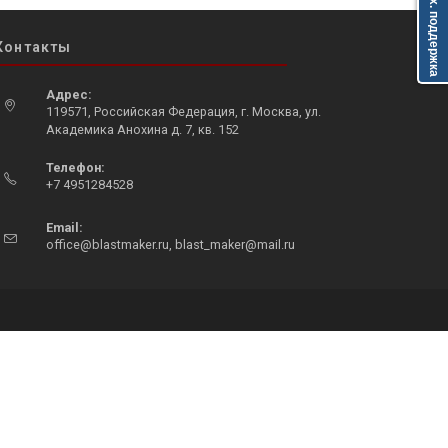
Тех. поддержка
Контакты
Адрес:
119571, Российская Федерация, г. Москва, ул.
Академика Анохина д. 7, кв. 152
Opens
Телефон:
in
+7 4951284528
a
Opens
new
in
Email:
tab
Opens
office@blastmaker.ru
,
blast_maker@mail.ru
your
in
application
your
application