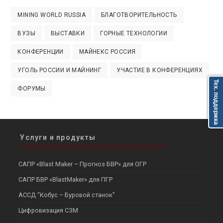
MINING WORLD RUSSIA
БЛАГОТВОРИТЕЛЬНОСТЬ
ВУЗЫ
ВЫСТАВКИ
ГОРНЫЕ ТЕХНОЛОГИИ
КОНФЕРЕНЦИИ
МАЙНЕКС РОССИЯ
УГОЛЬ РОССИИ И МАЙНИНГ
УЧАСТИЕ В КОНФЕРЕНЦИЯХ
Тех. поддержка
ФОРУМЫ
Услуги и продукты
САПР «Blast Maker – Прогноз БВР» для ОГР
САПР БВР «BlastMaker» для ПГР
АССД “Кобус – Буровой станок”
Цифровизация СЗМ