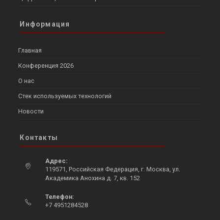
Информация
Главная
Конференция 2026
О нас
Стек используемых технологий
Новости
Контакты
Адрес:
119571, Российская Федерация, г. Москва, ул.
Академика Анохина д. 7, кв. 152
Opens
Телефон:
in
+7 4951284528
a
Opens
new