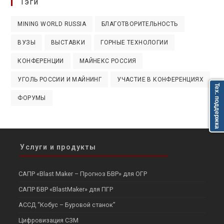
Тэги
MINING WORLD RUSSIA
БЛАГОТВОРИТЕЛЬНОСТЬ
ВУЗЫ
ВЫСТАВКИ
ГОРНЫЕ ТЕХНОЛОГИИ
КОНФЕРЕНЦИИ
МАЙНЕКС РОССИЯ
УГОЛЬ РОССИИ И МАЙНИНГ
УЧАСТИЕ В КОНФЕРЕНЦИЯХ
Тех. поддержка
ФОРУМЫ
Услуги и продукты
САПР «Blast Maker – Прогноз БВР» для ОГР
САПР БВР «BlastMaker» для ПГР
АССД “Кобус – Буровой станок”
Цифровизация СЗМ