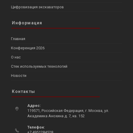
Цифровизация экскаваторов
Информация
Главная
Конференция 2026
О нас
Стек используемых технологий
Новости
Контакты
Адрес:
119571, Российская Федерация, г. Москва, ул.
Академика Анохина д. 7, кв. 152
Opens
Телефон:
in
+7 4951284528