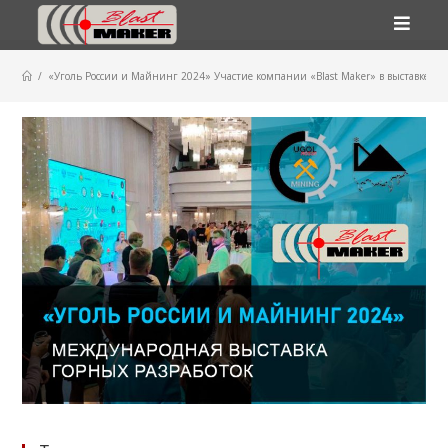
Перейти
к
/
«Уголь России и Майнинг 2024» Участие компании «Blast Maker» в выставке в к
содержимому