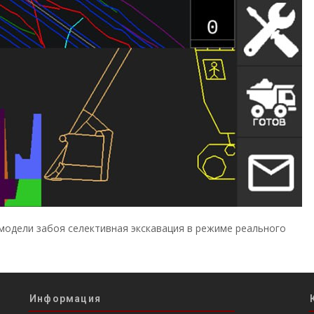
модели забоя селективная экскавация в режиме реального
Информация