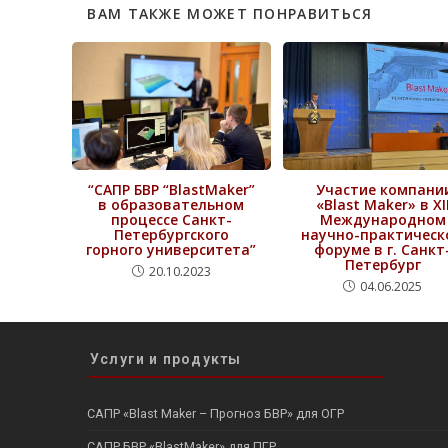
ВАМ ТАКЖЕ МОЖЕТ ПОНРАВИТЬСЯ
“САПР БВР “BlastMaker”
Участие компани
в образовательном
«Blast Maker» в XI
процессе Санкт-
Международном
Петербургского
научно-практическ
горного университета”
форуме в г. Санкт
Петербург
20.10.2023
04.06.2025
Услуги и продукты
САПР «Blast Maker – Прогноз БВР» для ОГР
САПР БВР «BlastMaker» для ПГР