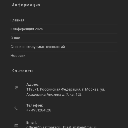
Информация
Главная
Конференция 2026
О нас
Стек используемых технологий
Новости
Контакты
Адрес:
119571, Российская Федерация, г. Москва, ул.
Академика Анохина д. 7, кв. 152
Opens
Телефон:
in
+7 4951284528
a
Opens
new
in
Email:
tab
Opens
your
office@blastmaker.ru
,
blast_maker@mail.ru