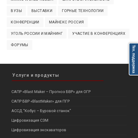
ВУЗЫ
ВЫСТАВКИ
ГОРНЫЕ ТЕХНОЛОГИИ
КОНФЕРЕНЦИИ
МАЙНЕКС РОССИЯ
УГОЛЬ РОССИИ И МАЙНИНГ
УЧАСТИЕ В КОНФЕРЕНЦИЯХ
ФОРУМЫ
Тех. поддержка
Услуги и продукты
САПР «Blast Maker – Прогноз БВР» для ОГР
САПР БВР «BlastMaker» для ПГР
АССД “Кобус – Буровой станок”
Цифровизация СЗМ
Цифровизация экскаваторов