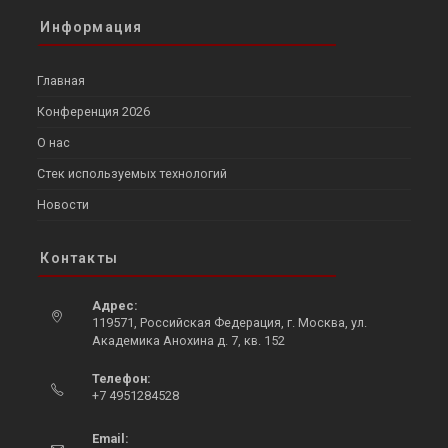
Информация
Главная
Конференция 2026
О нас
Стек используемых технологий
Новости
Контакты
Адрес:
119571, Российская Федерация, г. Москва, ул.
Академика Анохина д. 7, кв. 152
Opens
Телефон:
in
+7 4951284528
a
Opens
new
in
Email:
tab