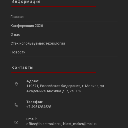
Информация
Главная
Конференция 2026
О нас
Стек используемых технологий
Новости
Контакты
Адрес:
119571, Российская Федерация, г. Москва, ул.
Академика Анохина д. 7, кв. 152
Opens
Телефон:
in
+7 4951284528
a
Opens
new
in
Email:
tab
Opens
your
office@blastmaker.ru
,
blast_maker@mail.ru