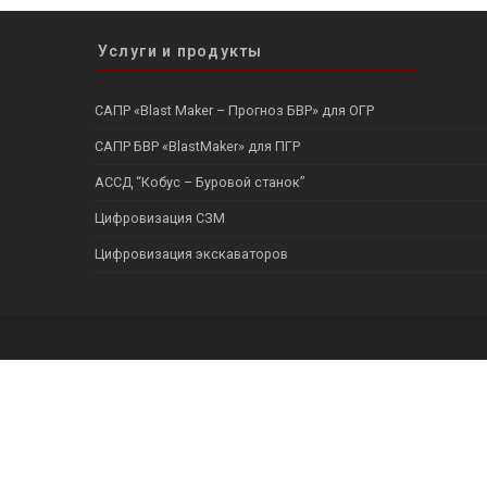
Услуги и продукты
САПР «Blast Maker – Прогноз БВР» для ОГР
САПР БВР «BlastMaker» для ПГР
АССД “Кобус – Буровой станок”
Цифровизация СЗМ
Цифровизация экскаваторов