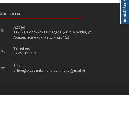
Тех. поддержка
Контакты
Адрес:
119571, Российская Федерация, г. Москва, ул.
Академика Анохина д. 7, кв. 152
Opens
Телефон:
in
+7 4951284528
a
Opens
new
in
Email:
tab
Opens
office@blastmaker.ru
,
blast_maker@mail.ru
your
in
application
your
application