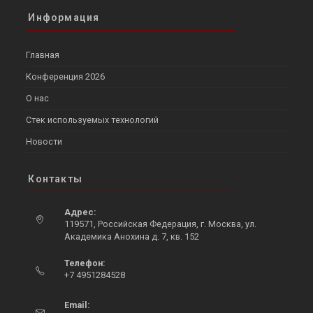
Информация
Главная
Конференция 2026
О нас
Стек используемых технологий
Новости
Контакты
Адрес:
119571, Российская Федерация, г. Москва, ул.
Академика Анохина д. 7, кв. 152
Opens
Телефон:
in
+7 4951284528
a
Opens
new
in
Email:
tab