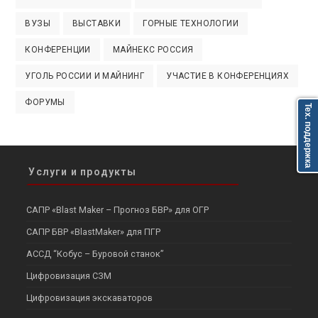
ВУЗЫ
ВЫСТАВКИ
ГОРНЫЕ ТЕХНОЛОГИИ
КОНФЕРЕНЦИИ
МАЙНЕКС РОССИЯ
УГОЛЬ РОССИИ И МАЙНИНГ
УЧАСТИЕ В КОНФЕРЕНЦИЯХ
ФОРУМЫ
Тех. поддержка
Услуги и продукты
САПР «Blast Maker – Прогноз БВР» для ОГР
САПР БВР «BlastMaker» для ПГР
АССД “Кобус – Буровой станок”
Цифровизация СЗМ
Цифровизация экскаваторов