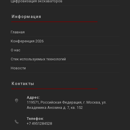
Цифровизация экскаваторов
Информация
Главная
Конференция 2026
О нас
Стек используемых технологий
Новости
Контакты
Адрес:
119571, Российская Федерация, г. Москва, ул.
Академика Анохина д. 7, кв. 152
Opens
Телефон:
in
+7 4951284528
a
Opens