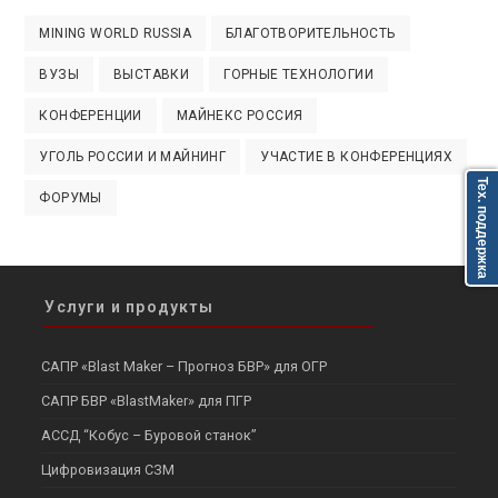
MINING WORLD RUSSIA
БЛАГОТВОРИТЕЛЬНОСТЬ
ВУЗЫ
ВЫСТАВКИ
ГОРНЫЕ ТЕХНОЛОГИИ
КОНФЕРЕНЦИИ
МАЙНЕКС РОССИЯ
УГОЛЬ РОССИИ И МАЙНИНГ
УЧАСТИЕ В КОНФЕРЕНЦИЯХ
Тех. поддержка
ФОРУМЫ
Услуги и продукты
САПР «Blast Maker – Прогноз БВР» для ОГР
САПР БВР «BlastMaker» для ПГР
АССД “Кобус – Буровой станок”
Цифровизация СЗМ