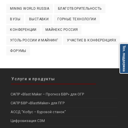
MINING WORLD RUSSIA
БЛАГОТВОРИТЕЛЬНОСТЬ
ВУЗЫ
ВЫСТАВКИ
ГОРНЫЕ ТЕХНОЛОГИИ
КОНФЕРЕНЦИИ
МАЙНЕКС РОССИЯ
УГОЛЬ РОССИИ И МАЙНИНГ
УЧАСТИЕ В КОНФЕРЕНЦИЯХ
Тех. поддержка
ФОРУМЫ
Услуги и продукты
САПР «Blast Maker – Прогноз БВР» для ОГР
САПР БВР «BlastMaker» для ПГР
АССД “Кобус – Буровой станок”
Цифровизация СЗМ