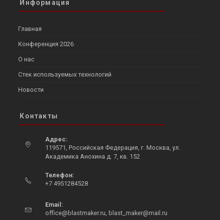
Информация
Главная
Конференция 2026
О нас
Стек используемых технологий
Новости
Контакты
Адрес:
119571, Российская Федерация, г. Москва, ул.
Академика Анохина д. 7, кв. 152
Opens
Телефон:
in
+7 4951284528
a
Opens
new
in
Email:
tab
Opens
your
office@blastmaker.ru
,
blast_maker@mail.ru