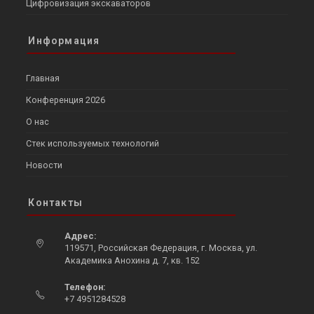
Цифровизация экскаваторов
Информация
Главная
Конференция 2026
О нас
Стек используемых технологий
Новости
Контакты
Адрес:
119571, Российская Федерация, г. Москва, ул.
Академика Анохина д. 7, кв. 152
Opens
Телефон:
in
+7 4951284528
a
Opens