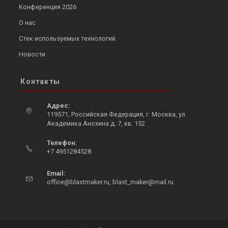
Конференция 2026
О нас
Стек используемых технологий
Новости
Контакты
Адрес:
119571, Российская Федерация, г. Москва, ул.
Академика Анохина д. 7, кв. 152
Opens
Телефон:
in
+7 4951284528
a
Opens
new
in
Email:
tab
Opens
your
office@blastmaker.ru
,
blast_maker@mail.ru
in
application
your
application