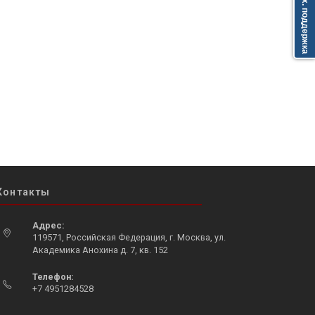
Тех. поддержка
Контакты
Адрес:
119571, Российская Федерация, г. Москва, ул.
Академика Анохина д. 7, кв. 152
Opens
Телефон:
in
+7 4951284528
a
Opens
new