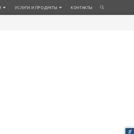
Переключить
И
УСЛУГИ И ПРОДУКТЫ
КОНТАКТЫ
поиск
по
веб-
сайту