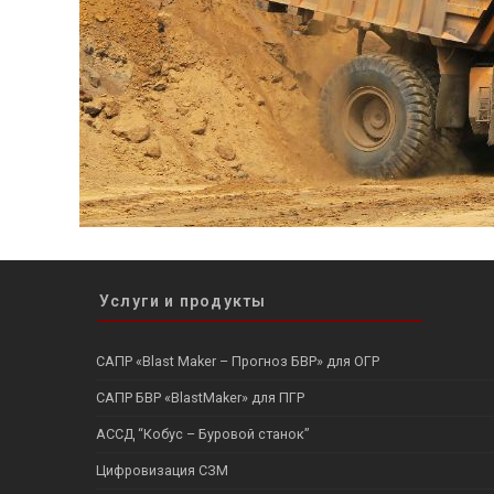
Услуги и продукты
САПР «Blast Maker – Прогноз БВР» для ОГР
САПР БВР «BlastMaker» для ПГР
АССД “Кобус – Буровой станок”
Цифровизация СЗМ